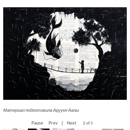
Материал подготовила Арууке Аалы
Pause
Prev
|
Next
2 of 5