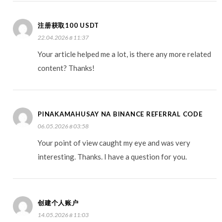
注册获取100 USDT
22.04.2026 в 11:37
Your article helped me a lot, is there any more related
content? Thanks!
PINAKAMAHUSAY NA BINANCE REFERRAL CODE
06.05.2026 в 03:58
Your point of view caught my eye and was very
interesting. Thanks. I have a question for you.
创建个人账户
14.05.2026 в 11:03