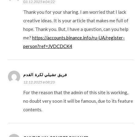
03.12.2025 в 04:22
Thank you for your sharing. I am worried that I lack
creative ideas. It is your article that makes me full of
hope. Thank you. But, I have a question, can you help
me?
https://accounts.binance.info/ru-UA/register-
person?ref=JVDCDCK4
فريق تشيلي لكرة القدم
12.12.2025 в 08:23
For the reason that the admin of this site is working,
no doubt very soon it will be famous, due to its feature
contents.