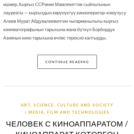
ишмер, Кыргыз ССРинин Мамлекеттик сыйлыгынын
лауреаты — кыргыздын көрүнүктүү кинооператор-коюучусу
Алиев Мурат Абдувалиевичтин чыгармачылыгы кыргыз
кинематографынын тарыхына жана бүткүл Борбордук
Азиянын кино тарыхына өчпөс тереӊ из калтырды.
CONTINUE READING
ART, SCIENCE, CULTURE AND SOCIETY
MEDIA, FILM AND TECHNOLOGIES
ЧЕЛОВЕК С КИНОАППАРАТОМ /
КИНОАППАРАТ КӨТӨРГӨН