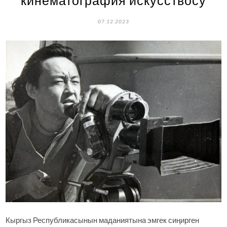
07.12.2023
Кыргыз Республикасынын маданиятына эмгек сиңирген