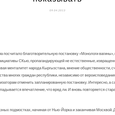
09.04.2013
а посчитало благотворительную постановку «Монологи вагины», 
нициативы СКью, пропагандирующей не естественные, извращен
вая менталитет народа Кыргызстана, мнение общественности, счи
тва многих граждан республики, независимо от вероисповедания 
изаторам отменить запланированную постановку. Интересно, а с
ладывается впечатление, что вряд ли. И вновь повторяется старая
зных подмостках, начиная от Нью-Йорка и заканчивая Москвой. Д