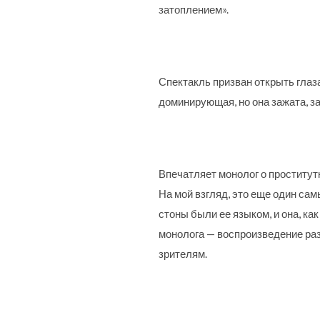
затоплением».
Спектакль призван открыть глаза
доминирующая, но она зажата, за
Впечатляет монолог о проститут
На мой взгляд, это еще один са
стоны были ее языком, и она, ка
монолога — воспроизведение раз
зрителям.