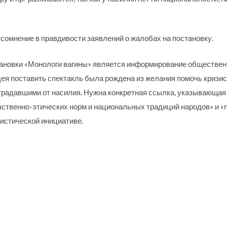
омнение в правдивости заявлений о жалобах на постановку.
ановки «Монологи вагины» является информирование обществен
ея поставить спектакль была рождена из желания помочь кризис
радавшими от насилия. Нужна конкретная ссылка, указывающая 
ственно-этических норм и национальных традиций народов» и «
истической инициативе.