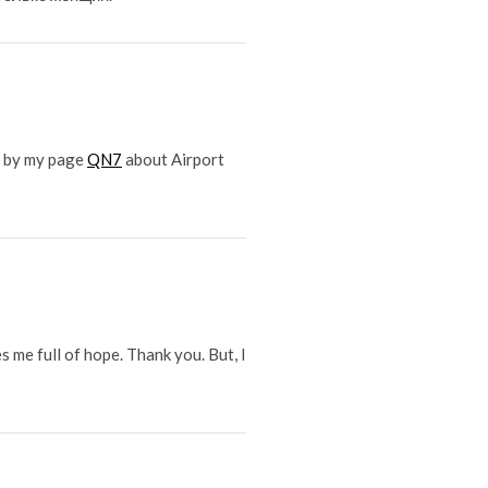
op by my page
QN7
about Airport
s me full of hope. Thank you. But, I