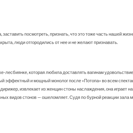
, заставить посмотреть, признать, что это тоже часть нашей жизн
крыта, люди отгородились от нее и не желают признавать.
ке-лесбиянке, которая любила доставлять вагинам удовольстви
мый эффектный и мощный монолог после «Потопа» во всем спект
к дирижер, извлекает из женщин стоны наслаждения, она играет н
ных видов стонов — ошеломляет. Судя по бурной реакции зала м