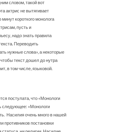
ним словом, такой вот
та актрис не вытягивает
о минут короткого монолога
трисам, пусть и
ьесу, надо знать правила
текста. Переводить
ать нужные слова», а некоторые
 чтобы текст дошел до нутра
т, в том числе, языковой.
тся постулата, что «Монологи
ать следующее: «Монологи
ать. Насилия очень много в нашей
ли противников постановки
и статуса, ни религии. Насилие