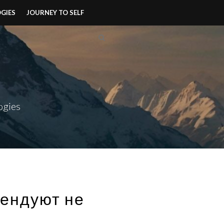
OGIES
JOURNEY TO SELF
ogies
мендуют не