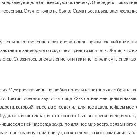
 я впервые увидела бишкекскую постановку. Очередной показ пье
интересным. Скучно точно не было. Сама пьеса вызывает желание
бу, попытка откровенного разговора, вопль, призывающий внимание
заставить заговорить о том, о чем принято молчать. Жаль, что в
гов. Сложилось впечатление, они так и не поняли суть спектакл
ы». Муж рассказчицы не любил волосы и заставлял ее брить ва
ти. Третий монолог звучит от лица 72-х летней женщины и назыв
одости, который навсегда определил для нее в дальнейшем место
будилась и «потекла», и этот «потоп» был воспринят и ею, и моло
ившееся с ней навсегда закрыло для нее мир всего, связанного с
ает свою вагину «там, внизу», «подвалом», на котором висит табл