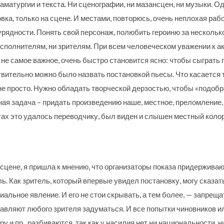
матургии и текста. Ни сценографии, ни мазансцен, ни музыки. Од
ка, только на сцене. И местами, повторюсь, очень неплохая рабо
урядности. Понять свой персонаж, полюбить героиню за нескольк
 исполнителям, ни зрителям. При всем человеческом уважении к ак
не самое важное, очень быстро становится ясно: чтобы сыграть п
вительно можно было назвать постановкой пьесы. Что касается 
е просто. Нужно обладать творческой дерзостью, чтобы «подобр
ая задача – придать произведению наше, местное, преломление,
ах это удалось переводчику, был виден и слышен местный колори
сцене, я пришла к мнению, что организаторы показа придерживаю
ль. Как зритель, который впервые увидел постановку, могу сказ
альное явление. И его не стои скрывать, а тем более, — запрещ
ставляют любого зрителя задуматься. И все попытки чиновников и
у и пр. разбиваются, так как у насилия нет ни национальности, н