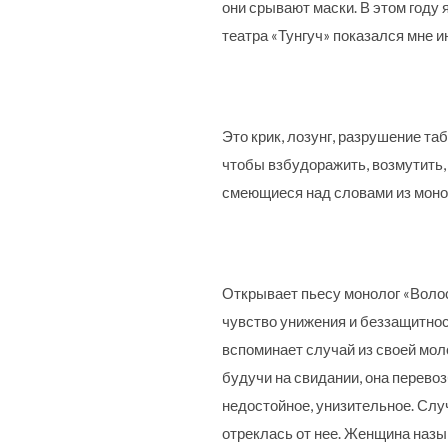
они срывают маски. В этом году
театра «Тунгуч» показался мне 
Это крик, лозунг, разрушение та
чтобы взбудоражить, возмутить, 
смеющиеся над словами из моноло
Открывает пьесу монолог «Волос
чувство унижения и беззащитнос
вспоминает случай из своей мол
будучи на свидании, она перевоз
недостойное, унизительное. Случ
отреклась от нее. Женщина назыв