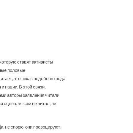
которую ставят активисты
ные половые
тает, что показ подобного рода
и нации. В этой связи,
ами авторы заявления читали
 сцена: «я сам не читал, не
а, не спорю, они провоцируют,