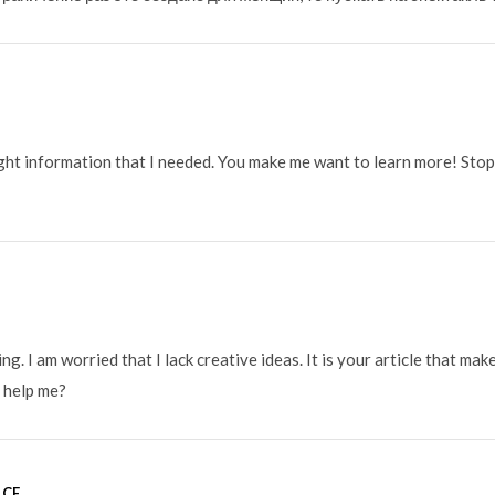
 right information that I needed. You make me want to learn more! St
g. I am worried that I lack creative ideas. It is your article that make
 help me?
NCE