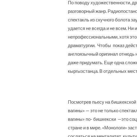
По поводу художественности, дра
разговорный жанр. Радиопостанов
спектакль из скучного болота за
удается не всегда и не всем. Ни
непрофессиональными, хотя это 
драматургии. Чтобы показ дейст
англоязычный оригинал отнюдь н
даже придумать. Еще одна сложн
кыргызстанца. В отдельных мест
Посмотрев пьесу на бишкекской 
вагины» — это не только спектак
вагины» по- бишкекски —это соци
стране и в мире. «Монологи» за
сослаться на менталитет, культур