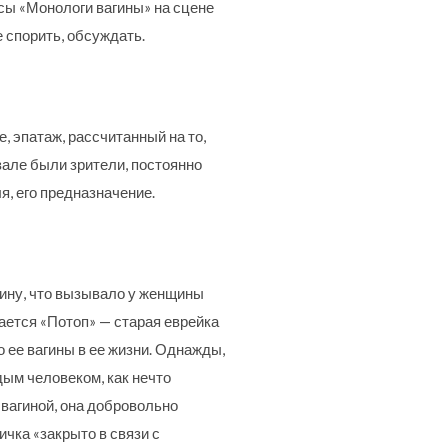
сы «Монологи вагины» на сцене
 спорить, обсуждать.
, эпатаж, рассчитанный на то,
 зале были зрители, постоянно
я, его предназначение.
гину, что вызывало у женщины
ается «Потоп» — старая еврейка
 ее вагины в ее жизни. Однажды,
дым человеком, как нечто
 вагиной, она добровольно
ичка «закрыто в связи с