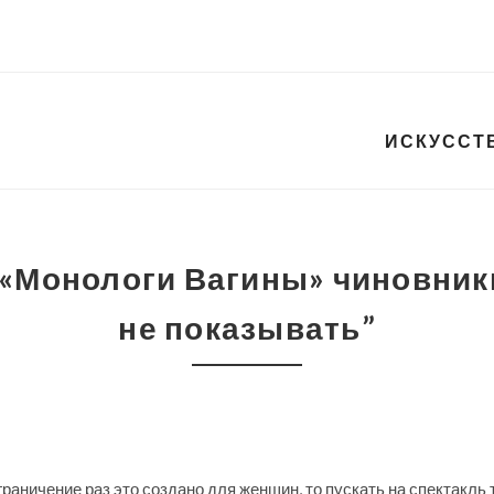
ИСКУССТ
n “«Монологи Вагины» чиновни
не показывать”
граничение раз это создано для женщин, то пускать на спектакль