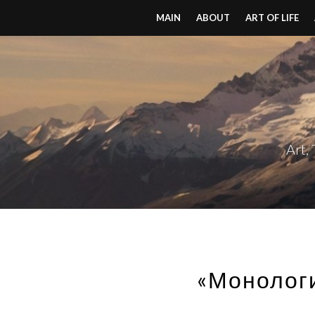
MAIN
ABOUT
ART OF LIFE
Art,
«Монологи